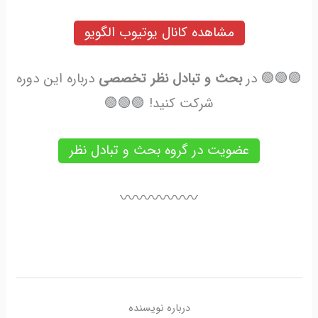
مشاهده کانال یوتیوب الگویو
🟢🟢🟢 در
بحث و تبادل نظر تخصصی
درباره این دوره
شرکت کنید! 🟢🟢🟢
عضویت در گروه بحث و تبادل نظر
〰️〰️〰️〰️〰️
درباره نویسنده