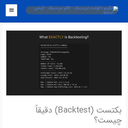
فتن
فهرست
ه
اصلی
حتوا
بکتست (Backtest) دقیقاً
چیست؟