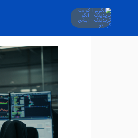
فتن
ه
حتوا