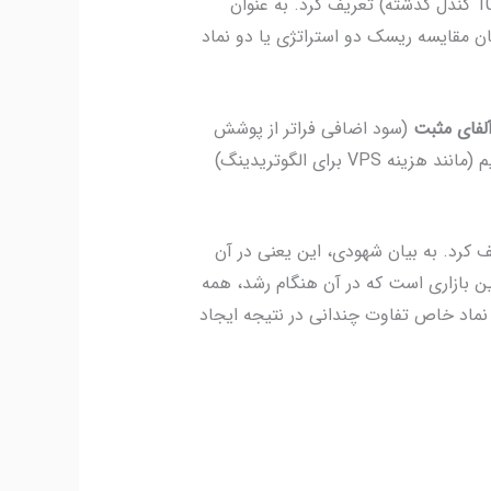
در یک بازه زمانی مشخص (مثلاً 30 یا 100 کندل گذشته) تعریف کرد. به عنوان
ان مقایسه ریسک دو استراتژی یا دو نماد
لفای مثبت
(سود اضافی فراتر از پوشش
هزینه‌ها) تعریف کرد. هزینه‌ها شامل موارد مستقیم (فی ترید، اسلیپیج در مارکت اردرها) و غیرمستقیم (مانند هزینه VPS برای الگوتریدینگ)
 کرد. به بیان شهودی، این یعنی در آن
نین بازاری است که در آن هنگام رشد، همه
 نماد خاص تفاوت چندانی در نتیجه ایجاد