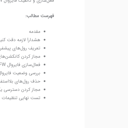
فعل‌سازی و کانفیگ فایروال UFW در لینوکس Ubuntu Server
فهرست مطالب:
مقدمه
هشدار! لازمه دقت کنی
تعریف رول‌های پیشفرض incoming و outgoing 
مجاز کردن کانکشن‌های SSH در UFW جهت برقرارماندن اتصال به
فعال‌سازی فایروال UFW
بررسی وضعیت فایروال FW
حذف رول‌های بلااستفاده 
مجاز کردن دسترسی یک IP خاص به سرور از طریق فایرو
تست نهایی تنظیمات ف