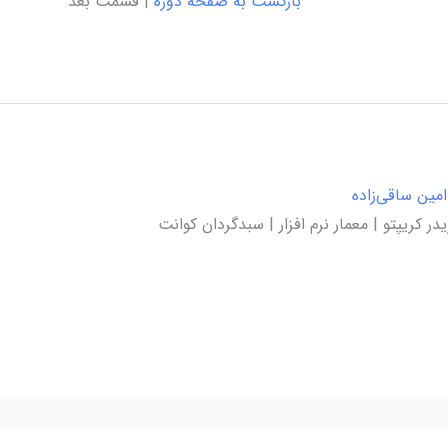
بازگشت به صفحه دوره
| قسمت بعد
مین ساقی‌زاده
یدر کریپتو | معمار نرم افزار | سبدگردان کوانت