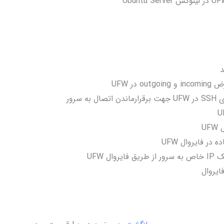
د
در UFW
 سرور
U
در فایروال UFW
ال UFW
ایروال